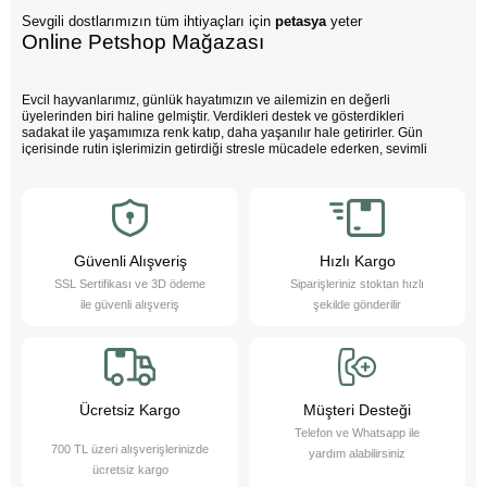
Sevgili dostlarımızın tüm ihtiyaçları için
petasya
yeter
Online Petshop Mağazası
Evcil hayvanlarımız, günlük hayatımızın ve ailemizin en değerli
üyelerinden biri haline gelmiştir. Verdikleri destek ve gösterdikleri
sadakat ile yaşamımıza renk katıp, daha yaşanılır hale getirirler. Gün
içerisinde rutin işlerimizin getirdiği stresle mücadele ederken, sevimli
dostlarımızın varlığı negatif enerjimizi pozitife dönüştürür. Çocuklarımız
bu sevimli dostlarla büyürken daha özgüvenli, empati yeteneği yüksek
ve duygusal açıdan güçlü bireyler olurlar.
Evcil hayvanlarımız sayesinde daha sağlıklı bir yaşam süreriz; düzenli
egzersiz yapmamızı teşvik eder ve hayatımızı daha düzenli hale
getirmemize yardımcı olurlar. Bu sevimli dostlarımızı yakından tanımak
Güvenli Alışveriş
Hızlı Kargo
ister misiniz?
SSL Sertifikası ve 3D ödeme
Siparişleriniz stoktan hızlı
Pet Asya Online Petshop olarak, evcil hayvanlarımızın bize sağladığı bu
ile güvenli alışveriş
şekilde gönderilir
değerli katkıların farkındayız ve onlara en iyi şekilde hizmet etmek için
çalışıyoruz. Onların ihtiyaçlarını anlıyor, yaş ve kuru mama çeşitleri ile
bakım ürünleri sunarak destek oluyoruz. Online petshop olarak, evcil
hayvanlarınıza gerekli olan her türlü ürün ve hizmeti hassasiyetle
sağlamaktan gurur duyuyoruz. Bizimle, sevimli dostlarınızın ihtiyaçlarını
karşılayabilir ve onların yaşam kalitesini artırabilirsiniz.
Ücretsiz Kargo
Müşteri Desteği
Telefon ve Whatsapp ile
700 TL üzeri alışverişlerinizde
yardım alabilirsiniz
ücretsiz kargo