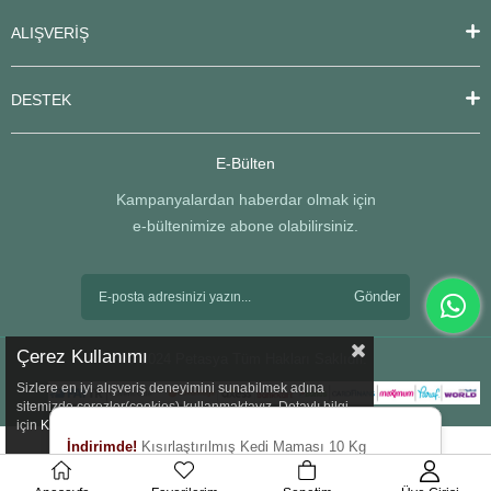
ALIŞVERİŞ
DESTEK
E-Bülten
Kampanyalardan haberdar olmak için
e-bültenimize abone olabilirsiniz.
Gönder
Çerez Kullanımı
© 2024 Petasya Tüm Hakları Saklıdır.
Sizlere en iyi alışveriş deneyimini sunabilmek adına
sitemizde çerezler(cookies) kullanmaktayız. Detaylı bilgi
için
Kvkk
sözleşmesini inceleyebilirsiniz.
İndirimde!
Kısırlaştırılmış Kedi Maması 10 Kg