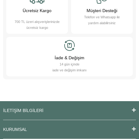
sağlamaktan gurur duyuyoruz. Bizimle, sevimli dostlarınızın ihtiyaçlarını
karşılayabilir ve onların yaşam kalitesini artırabilirsiniz.
Ücretsiz Kargo
Müşteri Desteği
Telefon ve Whatsapp ile
700 TL üzeri alışverişlerinizde
yardım alabilirsiniz
ücretsiz kargo
İade & Değişim
14 gün içinde
iade ve değişim imkanı
İLETİŞİM BİLGİLERİ
KURUMSAL