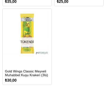
2,5x10cm
₺35,00
₺25,00
TÜKENDI
Gold Wings Classic Meyveli
Muhabbet Kuşu Krakeri (3lü)
₺30,00