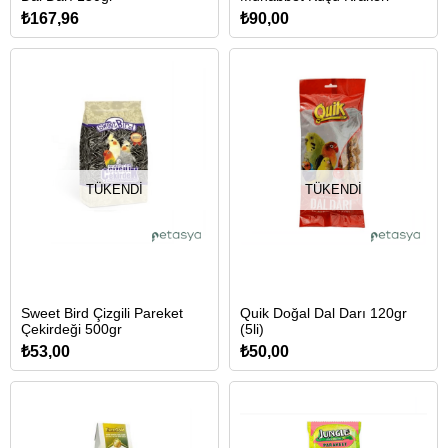
₺167,96
₺90,00
TÜKENDI
TÜKENDI
Sweet Bird Çizgili Pareket
Quik Doğal Dal Darı 120gr
Çekirdeği 500gr
(5li)
₺53,00
₺50,00