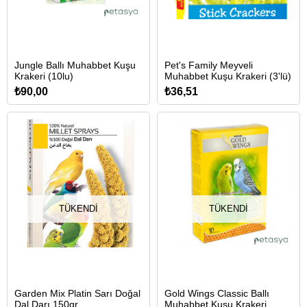
Jungle Ballı Muhabbet Kuşu
Pet's Family Meyveli
Krakeri (10lu)
Muhabbet Kuşu Krakeri (3'lü)
₺90,00
₺36,51
TÜKENDI
TÜKENDI
Garden Mix Platin Sarı Doğal
Gold Wings Classic Ballı
Dal Darı 150gr
Muhabbet Kuşu Krakeri