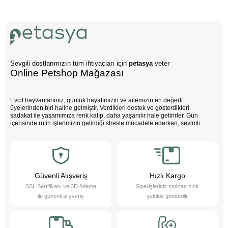
Sevgili dostlarımızın tüm ihtiyaçları için
petasya
yeter
Online Petshop Mağazası
Evcil hayvanlarımız, günlük hayatımızın ve ailemizin en değerli
üyelerinden biri haline gelmiştir. Verdikleri destek ve gösterdikleri
sadakat ile yaşamımıza renk katıp, daha yaşanılır hale getirirler. Gün
içerisinde rutin işlerimizin getirdiği stresle mücadele ederken, sevimli
dostlarımızın varlığı negatif enerjimizi pozitife dönüştürür. Çocuklarımız
bu sevimli dostlarla büyürken daha özgüvenli, empati yeteneği yüksek
ve duygusal açıdan güçlü bireyler olurlar.
Evcil hayvanlarımız sayesinde daha sağlıklı bir yaşam süreriz; düzenli
egzersiz yapmamızı teşvik eder ve hayatımızı daha düzenli hale
getirmemize yardımcı olurlar. Bu sevimli dostlarımızı yakından tanımak
Güvenli Alışveriş
Hızlı Kargo
ister misiniz?
SSL Sertifikası ve 3D ödeme
Siparişleriniz stoktan hızlı
Pet Asya Online Petshop olarak, evcil hayvanlarımızın bize sağladığı bu
ile güvenli alışveriş
şekilde gönderilir
değerli katkıların farkındayız ve onlara en iyi şekilde hizmet etmek için
çalışıyoruz. Onların ihtiyaçlarını anlıyor, yaş ve kuru mama çeşitleri ile
bakım ürünleri sunarak destek oluyoruz. Online petshop olarak, evcil
hayvanlarınıza gerekli olan her türlü ürün ve hizmeti hassasiyetle