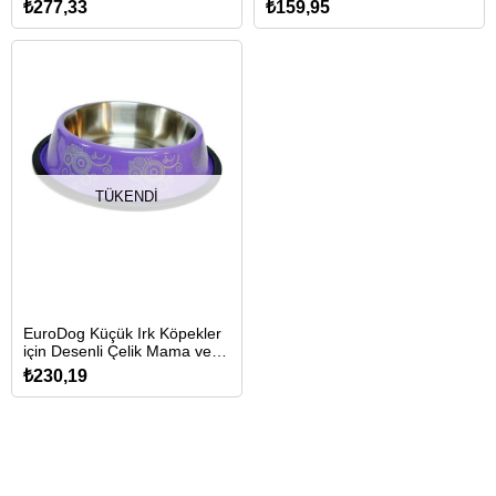
Kabı 17cm/700ml (Karışık
Su Kabı 12cm/230ml (Karışık
₺277,33
₺159,95
Renkli)
Renkli)
TÜKENDI
EuroDog Küçük Irk Köpekler
için Desenli Çelik Mama ve
Su Kabı 15,5cm/475ml
₺230,19
(Karışık Renkli)