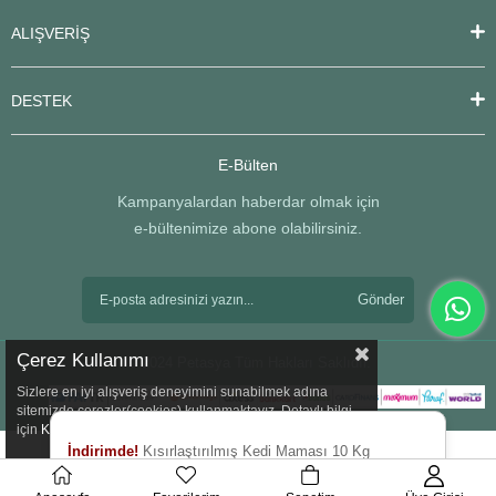
ALIŞVERİŞ
DESTEK
E-Bülten
Kampanyalardan haberdar olmak için
e-bültenimize abone olabilirsiniz.
Gönder
Çerez Kullanımı
© 2024 Petasya Tüm Hakları Saklıdır.
Sizlere en iyi alışveriş deneyimini sunabilmek adına
sitemizde çerezler(cookies) kullanmaktayız. Detaylı bilgi
için
Kvkk
sözleşmesini inceleyebilirsiniz.
İndirimde!
Kısırlaştırılmış Kedi Maması 10 Kg