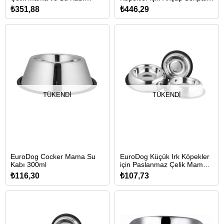
2x500ml
Çelik Mama ve Su Kabı 11cm
₺351,88
₺446,29
750ml
TÜKENDI
TÜKENDI
EuroDog Cocker Mama Su
EuroDog Küçük Irk Köpekler
Kabı 300ml
için Paslanmaz Çelik Mama
ve Su Kabı 12cm/230ml
₺116,30
₺107,73