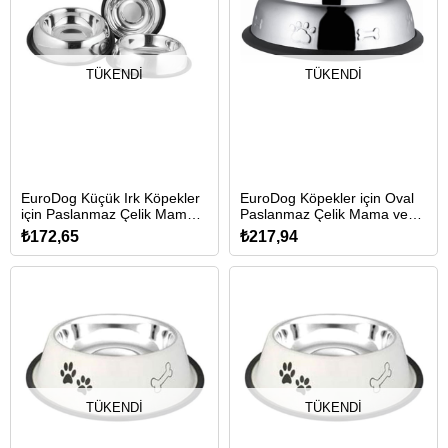
TÜKENDI
TÜKENDI
EuroDog Küçük Irk Köpekler
EuroDog Köpekler için Oval
için Paslanmaz Çelik Mama
Paslanmaz Çelik Mama ve
ve Su Kabı 15,5cm/475ml
Su Kabı 17cm/700ml
₺172,65
₺217,94
TÜKENDI
TÜKENDI