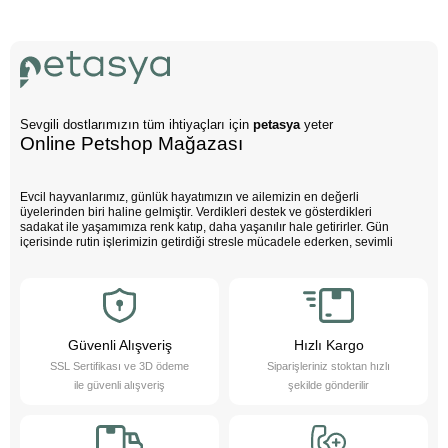
Sevgili dostlarımızın tüm ihtiyaçları için
petasya
yeter
Online Petshop Mağazası
Evcil hayvanlarımız, günlük hayatımızın ve ailemizin en değerli
üyelerinden biri haline gelmiştir. Verdikleri destek ve gösterdikleri
sadakat ile yaşamımıza renk katıp, daha yaşanılır hale getirirler. Gün
içerisinde rutin işlerimizin getirdiği stresle mücadele ederken, sevimli
dostlarımızın varlığı negatif enerjimizi pozitife dönüştürür. Çocuklarımız
bu sevimli dostlarla büyürken daha özgüvenli, empati yeteneği yüksek
ve duygusal açıdan güçlü bireyler olurlar.
Evcil hayvanlarımız sayesinde daha sağlıklı bir yaşam süreriz; düzenli
egzersiz yapmamızı teşvik eder ve hayatımızı daha düzenli hale
getirmemize yardımcı olurlar. Bu sevimli dostlarımızı yakından tanımak
Güvenli Alışveriş
Hızlı Kargo
ister misiniz?
SSL Sertifikası ve 3D ödeme
Siparişleriniz stoktan hızlı
Pet Asya Online Petshop olarak, evcil hayvanlarımızın bize sağladığı bu
ile güvenli alışveriş
şekilde gönderilir
değerli katkıların farkındayız ve onlara en iyi şekilde hizmet etmek için
çalışıyoruz. Onların ihtiyaçlarını anlıyor, yaş ve kuru mama çeşitleri ile
bakım ürünleri sunarak destek oluyoruz. Online petshop olarak, evcil
hayvanlarınıza gerekli olan her türlü ürün ve hizmeti hassasiyetle