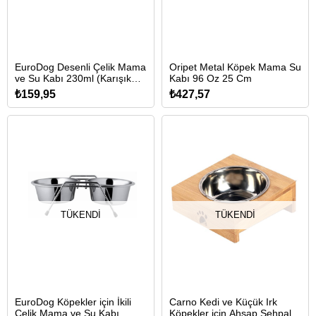
EuroDog Desenli Çelik Mama
Oripet Metal Köpek Mama Su
ve Su Kabı 230ml (Karışık
Kabı 96 Oz 25 Cm
Renkli)
₺159,95
₺427,57
TÜKENDI
TÜKENDI
EuroDog Köpekler için İkili
Carno Kedi ve Küçük Irk
Çelik Mama ve Su Kabı
Köpekler için Ahşap Sehpalı