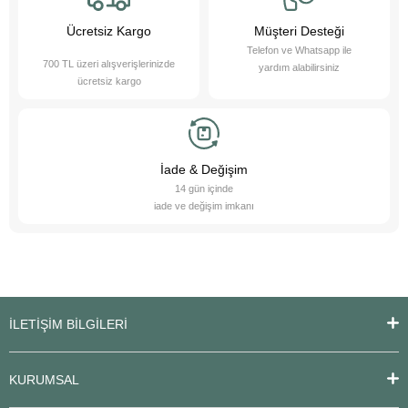
sağlamaktan gurur duyuyoruz. Bizimle, sevimli dostlarınızın ihtiyaçlarını
karşılayabilir ve onların yaşam kalitesini artırabilirsiniz.
Ücretsiz Kargo
Müşteri Desteği
Telefon ve Whatsapp ile
700 TL üzeri alışverişlerinizde
yardım alabilirsiniz
ücretsiz kargo
İade & Değişim
14 gün içinde
iade ve değişim imkanı
İLETİŞİM BİLGİLERİ
KURUMSAL