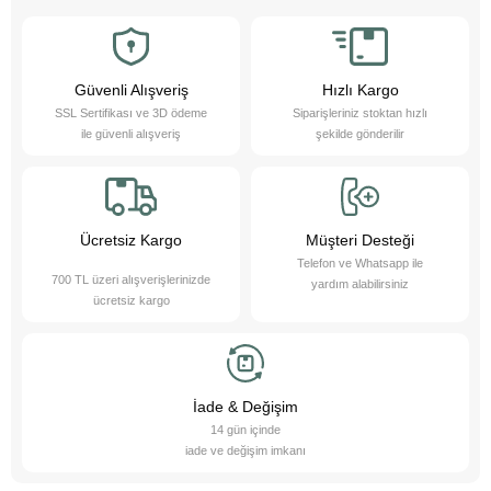
bu sevimli dostlarla büyürken daha özgüvenli, empati yeteneği yüksek
ve duygusal açıdan güçlü bireyler olurlar.
Evcil hayvanlarımız sayesinde daha sağlıklı bir yaşam süreriz; düzenli
egzersiz yapmamızı teşvik eder ve hayatımızı daha düzenli hale
getirmemize yardımcı olurlar. Bu sevimli dostlarımızı yakından tanımak
Güvenli Alışveriş
Hızlı Kargo
ister misiniz?
SSL Sertifikası ve 3D ödeme
Siparişleriniz stoktan hızlı
Pet Asya Online Petshop olarak, evcil hayvanlarımızın bize sağladığı bu
ile güvenli alışveriş
şekilde gönderilir
değerli katkıların farkındayız ve onlara en iyi şekilde hizmet etmek için
çalışıyoruz. Onların ihtiyaçlarını anlıyor, yaş ve kuru mama çeşitleri ile
bakım ürünleri sunarak destek oluyoruz. Online petshop olarak, evcil
hayvanlarınıza gerekli olan her türlü ürün ve hizmeti hassasiyetle
sağlamaktan gurur duyuyoruz. Bizimle, sevimli dostlarınızın ihtiyaçlarını
karşılayabilir ve onların yaşam kalitesini artırabilirsiniz.
Ücretsiz Kargo
Müşteri Desteği
Telefon ve Whatsapp ile
700 TL üzeri alışverişlerinizde
yardım alabilirsiniz
ücretsiz kargo
İade & Değişim
14 gün içinde
iade ve değişim imkanı