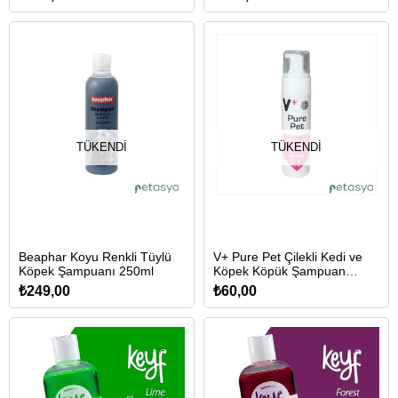
TÜKENDI
TÜKENDI
Beaphar Koyu Renkli Tüylü
V+ Pure Pet Çilekli Kedi ve
Köpek Şampuanı 250ml
Köpek Köpük Şampuan
225ml
₺249,00
₺60,00