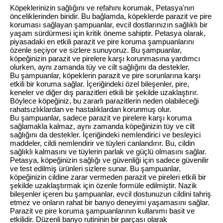
Köpeklerinizin sağlığını ve refahını korumak, Petasya'nın
önceliklerinden biridir. Bu bağlamda, köpeklerde parazit ve pire
koruması sağlayan şampuanlar, evcil dostlarınızın sağlıklı bir
yaşam sürdürmesi için kritik öneme sahiptir. Petasya olarak,
piyasadaki en etkili parazit ve pire koruma şampuanlarını
özenle seçiyor ve sizlere sunuyoruz. Bu şampuanlar,
köpeğinizin parazit ve pirelere karşı korunmasına yardımcı
olurken, aynı zamanda tüy ve cilt sağlığını da destekler.
Bu şampuanlar, köpeklerin parazit ve pire sorunlarına karşı
etkili bir koruma sağlar. İçeriğindeki özel bileşenler, pire,
keneler ve diğer dış parazitleri etkili bir şekilde uzaklaştırır.
Böylece köpeğiniz, bu zararlı parazitlerin neden olabileceği
rahatsızlıklardan ve hastalıklardan korunmuş olur.
Bu şampuanlar, sadece parazit ve pirelere karşı koruma
sağlamakla kalmaz, aynı zamanda köpeğinizin tüy ve cilt
sağlığını da destekler. İçeriğindeki nemlendirici ve besleyici
maddeler, cildi nemlendirir ve tüyleri canlandırır. Bu, cildin
sağlıklı kalmasını ve tüylerin parlak ve güçlü olmasını sağlar.
Petasya, köpeğinizin sağlığı ve güvenliği için sadece güvenilir
ve test edilmiş ürünleri sizlere sunar. Bu şampuanlar,
köpeğinizin cildine zarar vermeden parazit ve pireleri etkili bir
şekilde uzaklaştırmak için özenle formüle edilmiştir. Nazik
bileşenler içeren bu şampuanlar, evcil dostunuzun cildini tahriş
etmez ve onların rahat bir banyo deneyimi yaşamasını sağlar.
Parazit ve pire koruma şampuanlarının kullanımı basit ve
etkilidir. Düzenli banyo rutininin bir parçası olarak