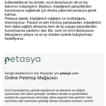
kullanılabilecek bu ürünler, evcil dostunuzun cilt ve tüy
bakımını kolaylaştırır. Böylece, köpeğinizin parazitlerden
korunmasını sağlamak için ekstra çaba harcamanıza gerek
kalmaz.
Petasya olarak, köpeğinizin sağlığını ve mutluluğunu
önemsiyoruz. Parazit ve pire koruma şampuanları, köpeğinizin
hem daha sağlıklı olmasına hem de bu yaygın parazitlerden
korunmasına yardımcı olur. Biz, sizin ve evcil dostunuzun
ihtiyaçlarını anlıyor ve en iyi ürünleri sizlerle buluşturmayı
hedefliyoruz.
Sevgili dostlarımızın tüm ihtiyaçları için
petasya
yeter
Online Petshop Mağazası
Evcil hayvanlarımız, günlük hayatımızın ve ailemizin en değerli
üyelerinden biri haline gelmiştir. Verdikleri destek ve gösterdikleri
sadakat ile yaşamımıza renk katıp, daha yaşanılır hale getirirler. Gün
içerisinde rutin işlerimizin getirdiği stresle mücadele ederken, sevimli
dostlarımızın varlığı negatif enerjimizi pozitife dönüştürür. Çocuklarımız