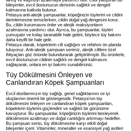
bileşenler, evcil dostunuzun derisinin sağlıklı ve dengeli
kalmasına katkıda bulunur.
Petasya anti-alerjik şampuanlar, köpeğinizin tüylerini ve cildini
derinlemesine temizlerken, cildin doğal yağ dengesini korur.
Bu, cildin kurumasını önler ve alerjik reaksiyonların
azalmasına yardımcı olur. Ayrıca, bu şampuanlar, tüyleri
yumuşatır ve kolay taranabilir hale getirir, böylece tüy bakımı
daha keyifli bir hale gelir.
Petasya olarak, köpeklerin cilt sağlığını ve refahını ön planda
tutuyoruz. Anti-alerjik şampuan serimiz, alerjik ciltlere özel
ihtiyaçları göz önünde bulundurarak geliştirilmiştir. Bu ürünlerle,
evcil dostunuzun cildinin sağlıklı ve dengeli kalmasını
sağlayarak, onlara en iyi bakımı sunabilirsiniz.
Tüy Dökülmesini Önleyen ve
Canlandıran Köpek Şampuanları
Evcil dostlarımızın tüy sağlığı, genel sağlıklarının ve iyi
oluşlarının önemli bir göstergesidir. Petasya'nın tüy
dökülmesini önleyen ve canlandıran köpek şampuanları,
köpeklerin tüylerini güçlendirir ve sağlıklı bir görünüme
kavuşturur. Bu şampuanlar, köpeğinizin tüylerini besleyerek
dökülmesini azaltmayı ve doğal canlılığını artırmayı hedefler.
Bu şampuan serisi, tüy dökülmesine karşı etkili doğal
bileşenler içerir. Vitaminler, mineraller ve esansiyel yağ asitleri