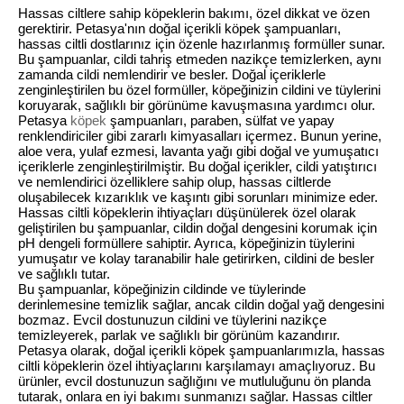
Hassas ciltlere sahip köpeklerin bakımı, özel dikkat ve özen
gerektirir. Petasya'nın doğal içerikli köpek şampuanları,
hassas ciltli dostlarınız için özenle hazırlanmış formüller sunar.
Bu şampuanlar, cildi tahriş etmeden nazikçe temizlerken, aynı
zamanda cildi nemlendirir ve besler. Doğal içeriklerle
zenginleştirilen bu özel formüller, köpeğinizin cildini ve tüylerini
koruyarak, sağlıklı bir görünüme kavuşmasına yardımcı olur.
Petasya
köpek
şampuanları, paraben, sülfat ve yapay
renklendiriciler gibi zararlı kimyasalları içermez. Bunun yerine,
aloe vera, yulaf ezmesi, lavanta yağı gibi doğal ve yumuşatıcı
içeriklerle zenginleştirilmiştir. Bu doğal içerikler, cildi yatıştırıcı
ve nemlendirici özelliklere sahip olup, hassas ciltlerde
oluşabilecek kızarıklık ve kaşıntı gibi sorunları minimize eder.
Hassas ciltli köpeklerin ihtiyaçları düşünülerek özel olarak
geliştirilen bu şampuanlar, cildin doğal dengesini korumak için
pH dengeli formüllere sahiptir. Ayrıca, köpeğinizin tüylerini
yumuşatır ve kolay taranabilir hale getirirken, cildini de besler
ve sağlıklı tutar.
Bu şampuanlar, köpeğinizin cildinde ve tüylerinde
derinlemesine temizlik sağlar, ancak cildin doğal yağ dengesini
bozmaz. Evcil dostunuzun cildini ve tüylerini nazikçe
temizleyerek, parlak ve sağlıklı bir görünüm kazandırır.
Petasya olarak, doğal içerikli köpek şampuanlarımızla, hassas
ciltli köpeklerin özel ihtiyaçlarını karşılamayı amaçlıyoruz. Bu
ürünler, evcil dostunuzun sağlığını ve mutluluğunu ön planda
tutarak, onlara en iyi bakımı sunmanızı sağlar. Hassas ciltler