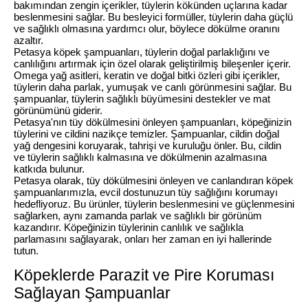
bakımından zengin içerikler, tüylerin kökünden uçlarına kadar
beslenmesini sağlar. Bu besleyici formüller, tüylerin daha güçlü
ve sağlıklı olmasına yardımcı olur, böylece dökülme oranını
azaltır.
Petasya köpek şampuanları, tüylerin doğal parlaklığını ve
canlılığını artırmak için özel olarak geliştirilmiş bileşenler içerir.
Omega yağ asitleri, keratin ve doğal bitki özleri gibi içerikler,
tüylerin daha parlak, yumuşak ve canlı görünmesini sağlar. Bu
şampuanlar, tüylerin sağlıklı büyümesini destekler ve mat
görünümünü giderir.
Petasya'nın tüy dökülmesini önleyen şampuanları, köpeğinizin
tüylerini ve cildini nazikçe temizler. Şampuanlar, cildin doğal
yağ dengesini koruyarak, tahrişi ve kuruluğu önler. Bu, cildin
ve tüylerin sağlıklı kalmasına ve dökülmenin azalmasına
katkıda bulunur.
Petasya olarak, tüy dökülmesini önleyen ve canlandıran köpek
şampuanlarımızla, evcil dostunuzun tüy sağlığını korumayı
hedefliyoruz. Bu ürünler, tüylerin beslenmesini ve güçlenmesini
sağlarken, aynı zamanda parlak ve sağlıklı bir görünüm
kazandırır. Köpeğinizin tüylerinin canlılık ve sağlıkla
parlamasını sağlayarak, onları her zaman en iyi hallerinde
tutun.
Köpeklerde Parazit ve Pire Koruması
Sağlayan Şampuanlar