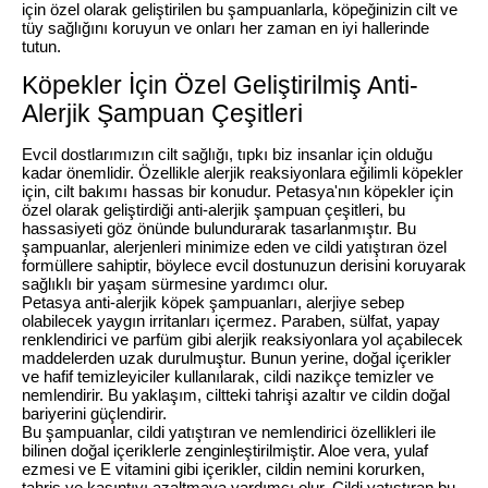
için özel olarak geliştirilen bu şampuanlarla, köpeğinizin cilt ve
tüy sağlığını koruyun ve onları her zaman en iyi hallerinde
tutun.
Köpekler İçin Özel Geliştirilmiş Anti-
Alerjik Şampuan Çeşitleri
Evcil dostlarımızın cilt sağlığı, tıpkı biz insanlar için olduğu
kadar önemlidir. Özellikle alerjik reaksiyonlara eğilimli köpekler
için, cilt bakımı hassas bir konudur. Petasya'nın köpekler için
özel olarak geliştirdiği anti-alerjik şampuan çeşitleri, bu
hassasiyeti göz önünde bulundurarak tasarlanmıştır. Bu
şampuanlar, alerjenleri minimize eden ve cildi yatıştıran özel
formüllere sahiptir, böylece evcil dostunuzun derisini koruyarak
sağlıklı bir yaşam sürmesine yardımcı olur.
Petasya anti-alerjik köpek şampuanları, alerjiye sebep
olabilecek yaygın irritanları içermez. Paraben, sülfat, yapay
renklendirici ve parfüm gibi alerjik reaksiyonlara yol açabilecek
maddelerden uzak durulmuştur. Bunun yerine, doğal içerikler
ve hafif temizleyiciler kullanılarak, cildi nazikçe temizler ve
nemlendirir. Bu yaklaşım, ciltteki tahrişi azaltır ve cildin doğal
bariyerini güçlendirir.
Bu şampuanlar, cildi yatıştıran ve nemlendirici özellikleri ile
bilinen doğal içeriklerle zenginleştirilmiştir. Aloe vera, yulaf
ezmesi ve E vitamini gibi içerikler, cildin nemini korurken,
tahriş ve kaşıntıyı azaltmaya yardımcı olur. Cildi yatıştıran bu