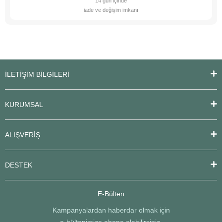
14 gün içinde
iade ve değişim imkanı
İLETİŞİM BİLGİLERİ
KURUMSAL
ALIŞVERİŞ
DESTEK
E-Bülten
Kampanyalardan haberdar olmak için
e-bültenimize abone olabilirsiniz.