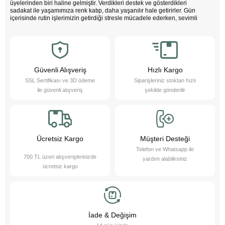
üyelerinden biri haline gelmiştir. Verdikleri destek ve gösterdikleri
sadakat ile yaşamımıza renk katıp, daha yaşanılır hale getirirler. Gün
içerisinde rutin işlerimizin getirdiği stresle mücadele ederken, sevimli
dostlarımızın varlığı negatif enerjimizi pozitife dönüştürür. Çocuklarımız
bu sevimli dostlarla büyürken daha özgüvenli, empati yeteneği yüksek
ve duygusal açıdan güçlü bireyler olurlar.
Evcil hayvanlarımız sayesinde daha sağlıklı bir yaşam süreriz; düzenli
egzersiz yapmamızı teşvik eder ve hayatımızı daha düzenli hale
getirmemize yardımcı olurlar. Bu sevimli dostlarımızı yakından tanımak
Güvenli Alışveriş
Hızlı Kargo
ister misiniz?
SSL Sertifikası ve 3D ödeme
Siparişleriniz stoktan hızlı
Pet Asya Online Petshop olarak, evcil hayvanlarımızın bize sağladığı bu
ile güvenli alışveriş
şekilde gönderilir
değerli katkıların farkındayız ve onlara en iyi şekilde hizmet etmek için
çalışıyoruz. Onların ihtiyaçlarını anlıyor, yaş ve kuru mama çeşitleri ile
bakım ürünleri sunarak destek oluyoruz. Online petshop olarak, evcil
hayvanlarınıza gerekli olan her türlü ürün ve hizmeti hassasiyetle
sağlamaktan gurur duyuyoruz. Bizimle, sevimli dostlarınızın ihtiyaçlarını
karşılayabilir ve onların yaşam kalitesini artırabilirsiniz.
Ücretsiz Kargo
Müşteri Desteği
Telefon ve Whatsapp ile
700 TL üzeri alışverişlerinizde
yardım alabilirsiniz
ücretsiz kargo
İade & Değişim