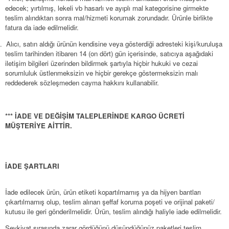
edecek; yırtılmış, lekeli vb hasarlı ve ayıplı mal kategorisine girmekte
teslim alındıktan sonra mal/hizmeti korumak zorundadır. Ürünle birlikte
fatura da iade edilmelidir.
Alıcı, satın aldığı ürünün kendisine veya gösterdiği adresteki kişi/kuruluşa
0.
teslim tarihinden itibaren 14 (on dört) gün içerisinde, satıcıya aşağıdaki
iletişim bilgileri üzerinden bildirmek şartıyla hiçbir hukuki ve cezai
sorumluluk üstlenmeksizin ve hiçbir gerekçe göstermeksizin malı
reddederek sözleşmeden cayma hakkını kullanabilir.
*** İADE VE DEĞİŞİM TALEPLERİNDE KARGO ÜCRETİ
MÜŞTERİYE AİTTİR.
İADE ŞARTLARI
İade edilecek ürün, ürün etiketi kopartılmamış ya da hijyen bantları
çıkartılmamış olup, teslim alınan şeffaf koruma poşeti ve orijinal paketi/
kutusu ile geri gönderilmelidir. Ürün, teslim alındığı haliyle iade edilmelidir.
Sevkiyat sırasında zarar gördüğünü düşündüğünüz paketleri teslim