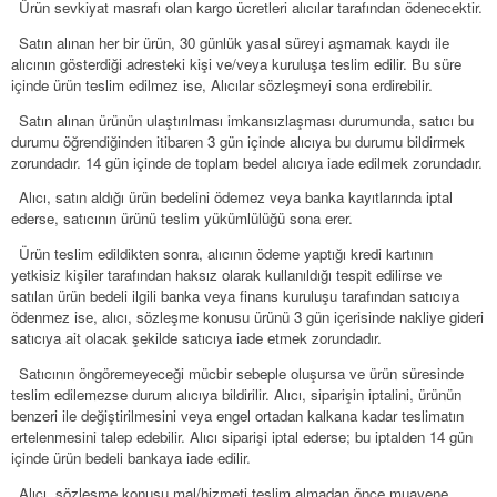
Ürün sevkiyat masrafı olan kargo ücretleri alıcılar tarafından ödenecektir.
3.
Satın alınan her bir ürün, 30 günlük yasal süreyi aşmamak kaydı ile
4.
alıcının gösterdiği adresteki kişi ve/veya kuruluşa teslim edilir. Bu süre
içinde ürün teslim edilmez ise, Alıcılar sözleşmeyi sona erdirebilir.
Satın alınan ürünün ulaştırılması imkansızlaşması durumunda, satıcı bu
5.
durumu öğrendiğinden itibaren 3 gün içinde alıcıya bu durumu bildirmek
zorundadır. 14 gün içinde de toplam bedel alıcıya iade edilmek zorundadır.
Alıcı, satın aldığı ürün bedelini ödemez veya banka kayıtlarında iptal
6.
ederse, satıcının ürünü teslim yükümlülüğü sona erer.
Ürün teslim edildikten sonra, alıcının ödeme yaptığı kredi kartının
7.
yetkisiz kişiler tarafından haksız olarak kullanıldığı tespit edilirse ve
satılan ürün bedeli ilgili banka veya finans kuruluşu tarafından satıcıya
ödenmez ise, alıcı, sözleşme konusu ürünü 3 gün içerisinde nakliye gideri
satıcıya ait olacak şekilde satıcıya iade etmek zorundadır.
Satıcının öngöremeyeceği mücbir sebeple oluşursa ve ürün süresinde
8.
teslim edilemezse durum alıcıya bildirilir. Alıcı, siparişin iptalini, ürünün
benzeri ile değiştirilmesini veya engel ortadan kalkana kadar teslimatın
ertelenmesini talep edebilir. Alıcı siparişi iptal ederse; bu iptalden 14 gün
içinde ürün bedeli bankaya iade edilir.
Alıcı, sözleşme konusu mal/hizmeti teslim almadan önce muayene
9.