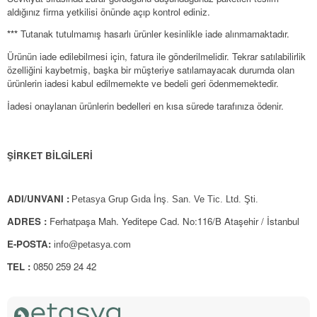
aldığınız firma yetkilisi önünde açıp kontrol ediniz.
***
Tutanak tutulmamış hasarlı ürünler kesinlikle iade alınmamaktadır.
Ürünün iade edilebilmesi için, fatura ile gönderilmelidir. Tekrar satılabilirlik
özelliğini kaybetmiş, başka bir müşteriye satılamayacak durumda olan
ürünlerin iadesi kabul edilmemekte ve bedeli geri ödenmemektedir.
İadesi onaylanan ürünlerin bedelleri en kısa sürede tarafınıza ödenir.
ŞİRKET BİLGİLERİ
ADI/UNVANI :
Petasya Grup Gıda İnş. San. Ve Tic. Ltd. Şti.
ADRES :
Ferhatpaşa Mah. Yeditepe Cad. No:116/B Ataşehir / İstanbul
E-POSTA:
info@petasya.com
TEL :
0850 259 24 42