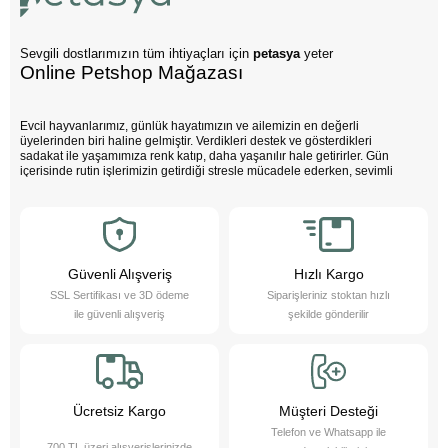
Sevgili dostlarımızın tüm ihtiyaçları için
petasya
yeter
Online Petshop Mağazası
Evcil hayvanlarımız, günlük hayatımızın ve ailemizin en değerli
üyelerinden biri haline gelmiştir. Verdikleri destek ve gösterdikleri
sadakat ile yaşamımıza renk katıp, daha yaşanılır hale getirirler. Gün
içerisinde rutin işlerimizin getirdiği stresle mücadele ederken, sevimli
dostlarımızın varlığı negatif enerjimizi pozitife dönüştürür. Çocuklarımız
bu sevimli dostlarla büyürken daha özgüvenli, empati yeteneği yüksek
ve duygusal açıdan güçlü bireyler olurlar.
Evcil hayvanlarımız sayesinde daha sağlıklı bir yaşam süreriz; düzenli
egzersiz yapmamızı teşvik eder ve hayatımızı daha düzenli hale
getirmemize yardımcı olurlar. Bu sevimli dostlarımızı yakından tanımak
Güvenli Alışveriş
Hızlı Kargo
ister misiniz?
SSL Sertifikası ve 3D ödeme
Siparişleriniz stoktan hızlı
Pet Asya Online Petshop olarak, evcil hayvanlarımızın bize sağladığı bu
ile güvenli alışveriş
şekilde gönderilir
değerli katkıların farkındayız ve onlara en iyi şekilde hizmet etmek için
çalışıyoruz. Onların ihtiyaçlarını anlıyor, yaş ve kuru mama çeşitleri ile
bakım ürünleri sunarak destek oluyoruz. Online petshop olarak, evcil
hayvanlarınıza gerekli olan her türlü ürün ve hizmeti hassasiyetle
sağlamaktan gurur duyuyoruz. Bizimle, sevimli dostlarınızın ihtiyaçlarını
karşılayabilir ve onların yaşam kalitesini artırabilirsiniz.
Ücretsiz Kargo
Müşteri Desteği
Telefon ve Whatsapp ile
700 TL üzeri alışverişlerinizde