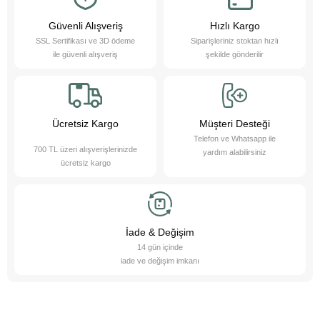
Evcil hayvanlarımız sayesinde daha sağlıklı bir yaşam süreriz; düzenli
egzersiz yapmamızı teşvik eder ve hayatımızı daha düzenli hale
getirmemize yardımcı olurlar. Bu sevimli dostlarımızı yakından tanımak
Güvenli Alışveriş
Hızlı Kargo
ister misiniz?
SSL Sertifikası ve 3D ödeme
Siparişleriniz stoktan hızlı
Pet Asya Online Petshop olarak, evcil hayvanlarımızın bize sağladığı bu
ile güvenli alışveriş
şekilde gönderilir
değerli katkıların farkındayız ve onlara en iyi şekilde hizmet etmek için
çalışıyoruz. Onların ihtiyaçlarını anlıyor, yaş ve kuru mama çeşitleri ile
bakım ürünleri sunarak destek oluyoruz. Online petshop olarak, evcil
hayvanlarınıza gerekli olan her türlü ürün ve hizmeti hassasiyetle
sağlamaktan gurur duyuyoruz. Bizimle, sevimli dostlarınızın ihtiyaçlarını
karşılayabilir ve onların yaşam kalitesini artırabilirsiniz.
Ücretsiz Kargo
Müşteri Desteği
Telefon ve Whatsapp ile
700 TL üzeri alışverişlerinizde
yardım alabilirsiniz
ücretsiz kargo
İade & Değişim
14 gün içinde
iade ve değişim imkanı