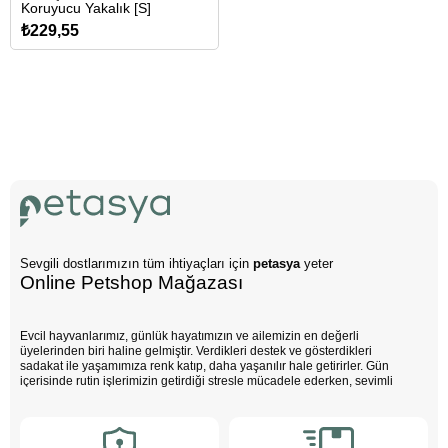
Koruyucu Yakalık [S]
₺229,55
Sevgili dostlarımızın tüm ihtiyaçları için
petasya
yeter
Online Petshop Mağazası
Evcil hayvanlarımız, günlük hayatımızın ve ailemizin en değerli
üyelerinden biri haline gelmiştir. Verdikleri destek ve gösterdikleri
sadakat ile yaşamımıza renk katıp, daha yaşanılır hale getirirler. Gün
içerisinde rutin işlerimizin getirdiği stresle mücadele ederken, sevimli
dostlarımızın varlığı negatif enerjimizi pozitife dönüştürür. Çocuklarımız
bu sevimli dostlarla büyürken daha özgüvenli, empati yeteneği yüksek
ve duygusal açıdan güçlü bireyler olurlar.