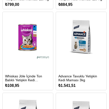
₺799,00
₺884,95
Whiskas Jöle İçinde Ton
Advance Tavuklu Yetişkin
Balıklı Yetişkin Kedi
Kedi Maması 3kg
Konservesi 400gr
₺108,95
₺1.541,51