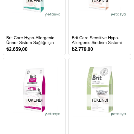
TÜKENDI
TÜKENDI
Brit Care Hypo-Allergenic
Brit Care Sensitive Hypo-
Üriner Sistem Sağlığı için
Allergenic Sindirim Sistemi
Tahılsız Kısırlaştırılmış Kedi
Destekleyici Tahılsız Yetişkin
₺2.659,00
₺2.779,00
Maması 7 Kg
Kedi Maması 7 Kg
TÜKENDI
TÜKENDI