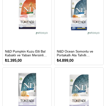
TÜKENDI
TÜKENDI
N&D Pumpkin Kuzu Etli Bal
N&D Ocean Somonlu ve
Kabaklı ve Yaban Mersinli
Portakallı Ata Tahıllı
Tahılsız Kısırlaştırılmış Kedi
Kısırlaştırılmış Kedi Maması
₺1.395,00
₺4.899,00
Maması 1,5 Kg
10 Kg
TÜKENDI
TÜKENDI