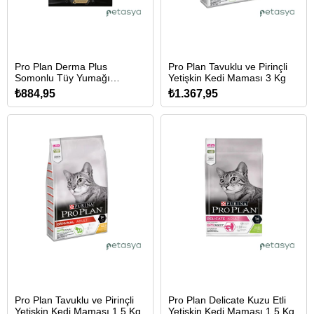
Pro Plan Derma Plus
Pro Plan Tavuklu ve Pirinçli
Somonlu Tüy Yumağı
Yetişkin Kedi Maması 3 Kg
Önleyici Yetişkin Kedi
₺884,95
₺1.367,95
Maması 1,5 Kg
Pro Plan Tavuklu ve Pirinçli
Pro Plan Delicate Kuzu Etli
Yetişkin Kedi Maması 1,5 Kg
Yetişkin Kedi Maması 1,5 Kg