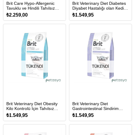
Brit Care Hypo-Allergenic
Brit Veterinary Diet Diabetes
Tavuklu ve Hindili Tahılsız
Diyabet Hastalığı olan Kediler
Yavru Kedi Maması 7 Kg
için Tahılsız Kedi Maması 2
₺2.259,00
₺1.549,95
Kg
TÜKENDI
TÜKENDI
Brit Veterinary Diet Obesity
Brit Veterinary Diet
Kilo Kontrolü İçin Tahılsız
Gastrointestinal Sindirim
Kedi Maması 2 Kg
Sistemi Destekleyici Tahılsız
₺1.549,95
₺1.549,95
Kedi Maması 2 Kg