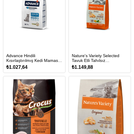
Advance Hindili
Nature's Variety Selected
Kısırlaştırılmış Kedi Maması
Tavuk Etli Tahılsız
1,5kg
Kısırlaştırılmış Kedi Maması
₺1.027,64
₺1.149,88
1,25kg