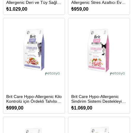
Allergenic Deri ve Tüy Sağlığı
Allergenic Stres Azaltıcı Ev
için Tahılsız Yetişkin Kedi
Kedileri için Tahılsız Yetişkin
₺1.029,00
₺959,00
Maması 2 Kg
Kedi Maması 2 Kg
Brit Care Hypo-Allergenic Kilo
Brit Care Hypo-Allergenic
Kontrolü için Ördekli Tahılsız
Sindirim Sistemi Destekleyici
Kısırlaştırılmış Kedi Maması
Tahılsız Kısırlaştırılmış Kedi
₺999,00
₺1.069,00
2 Kg
Maması 2 Kg