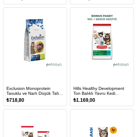
Kedi Maması 12kg
2kg
Exclusion Monoprotein
Hills Healthy Development
Tavuklu ve Narlı Düşük Tahıllı
Ton Balıklı Yavru Kedi
Yetişkin Kedi Maması 1,5kg
Maması 1kg + 500gr
₺718,80
₺1.169,00
HEDİYE!