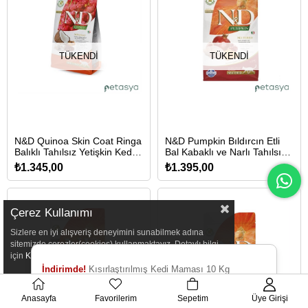
TÜKENDI
TÜKENDI
N&D Quinoa Skin Coat Ringa
N&D Pumpkin Bıldırcın Etli
Balıklı Tahılsız Yetişkin Kedi
Bal Kabaklı ve Narlı Tahılsız
Maması 1,5 Kg
Kısırlaştırılmış Kedi Maması
₺1.345,00
₺1.395,00
1,5 Kg
Çerez Kullanımı
Sizlere en iyi alışveriş deneyimini sunabilmek adına
sitemizde çerezler(cookies) kullanmaktayız. Detaylı bilgi
için
Kvkk
sözleşmesini inceleyebilirsiniz.
İndirimde!
Kısırlaştırılmış Kedi Maması 10 Kg
TÜKENDI
TÜKENDI
Anasayfa
Favorilerim
Sepetim
Üye Girişi