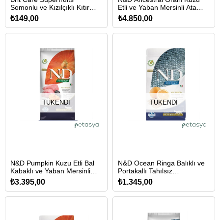
Somonlu ve Kızılçıklı Kıtır
Etli ve Yaban Mersinli Ata
Kısırlaştırılmış Ödül Maması
Tahıllı Kısırlaştırılmış Kedi
₺149,00
₺4.850,00
100 Gr
Maması 10 Kg
TÜKENDI
TÜKENDI
N&D Pumpkin Kuzu Etli Bal
N&D Ocean Ringa Balıklı ve
Kabaklı ve Yaban Mersinli
Portakallı Tahılsız
Tahılsız Kısırlaştırılmış Kedi
Kısırlaştırılmış Kedi Maması
₺3.395,00
₺1.345,00
Maması 5 Kg
1,5 Kg