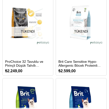
TÜKENDI
TÜKENDI
ProChoice 32 Tavuklu ve
Brit Care Sensitive Hypo-
Pirinçli Düşük Tahıllı
Allergenic Böcek Proteinli
Kısırlaştırılmış Kedi Maması
Tahılsız Yetişkin Kedi Maması
₺2.249,00
₺2.599,00
15 Kg
7 Kg