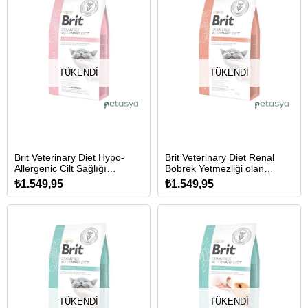
TÜKENDI
TÜKENDI
Brit Veterinary Diet Hypo-
Brit Veterinary Diet Renal
Allergenic Cilt Sağlığı
Böbrek Yetmezliği olan
Destekleyici Tahılsız Kedi
Kediler için Tahılsız Kedi
₺1.549,95
₺1.549,95
Maması 2 Kg
Maması 2 Kg
TÜKENDI
TÜKENDI