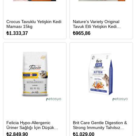
Crocus Tavuklu Yetişkin Kedi
Nature's Variety Original
Maması 15kg
Tavuk Etli Yetişkin Kedi
Maması 1,25kg
₺1.333,37
₺965,86
Felicia Hypo-Allergenic
Brit Care Gentle Digestion &
Üriner Sağlığı İçin Düşük
Strong Immunity Tahılsız
Tahıllı Tavuklu Kısırlaştırılmış
Somonlu Yavru Kedi Maması
₺2.849,90
₺1.029,00