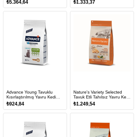
Maması 10kg
₺5.364,64
₺1.333,37
Advance Young Tavuklu
Nature's Variety Selected
Kısırlaştırılmış Yavru Kedi
Tavuk Etli Tahılsız Yavru Kedi
Maması 1,5kg
Maması 1,25kg
₺924,84
₺1.249,54