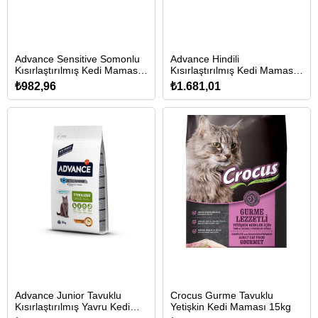
Advance Sensitive Somonlu
Advance Hindili
Kısırlaştırılmış Kedi Maması
Kısırlaştırılmış Kedi Maması
1,5kg
3kg
₺982,96
₺1.681,01
Advance Junior Tavuklu
Crocus Gurme Tavuklu
Kısırlaştırılmış Yavru Kedi
Yetişkin Kedi Maması 15kg