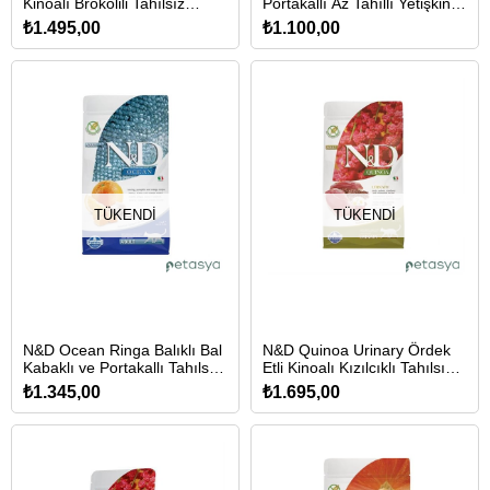
Kinoalı Brokolili Tahılsız
Portakallı Az Tahıllı Yetişkin
Kısırlaştırılmış Kedi Maması
Kedi Maması 1,5 Kg
₺1.495,00
₺1.100,00
1,5 Kg
TÜKENDI
TÜKENDI
N&D Ocean Ringa Balıklı Bal
N&D Quinoa Urinary Ördek
Kabaklı ve Portakallı Tahılsız
Etli Kinoalı Kızılcıklı Tahılsız
Yetişkin Kedi Maması 1,5 Kg
Yetişkin Kedi Maması 1,5 Kg
₺1.345,00
₺1.695,00