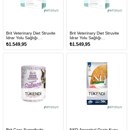
Brit Veterinary Diet Struvite
Brit Veterinary Diet Struvite
İdrar Yolu Sağlığı
İdrar Yolu Sağlığı
Destekleyici Tahılsız Kedi
Destekleyici Tahılsız Köpek
₺1.549,95
₺1.549,95
Maması 2kg
Maması 2 Kg
TÜKENDI
TÜKENDI
Brit Care Superfruits
N&D Ancestral Grain Kuzu