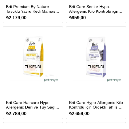
Brit Premium By Nature
Brit Care Senior Hypo-
Tavuklu Yavru Kedi Maması 8
Allergenic Kilo Kontrolü için
Kg
Tahılsız Yaşlı Kedi Maması 2
₺2.179,00
₺959,00
Kg
TÜKENDI
TÜKENDI
Brit Care Haircare Hypo-
Brit Care Hypo-Allergenic Kilo
Allergenic Deri ve Tüy Sağlığı
Kontrolü için Ördekli Tahılsız
için Tahılsız Yetişkin Kedi
Kısırlaştırılmış Kedi Maması
₺2.789,00
₺2.659,00
Maması 7 Kg
7 Kg