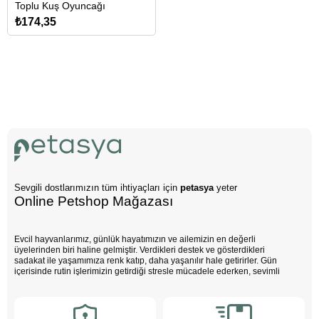
Toplu Kuş Oyuncağı
₺174,35
Sevgili dostlarımızın tüm ihtiyaçları için
petasya
yeter
Online Petshop Mağazası
Evcil hayvanlarımız, günlük hayatımızın ve ailemizin en değerli
üyelerinden biri haline gelmiştir. Verdikleri destek ve gösterdikleri
sadakat ile yaşamımıza renk katıp, daha yaşanılır hale getirirler. Gün
içerisinde rutin işlerimizin getirdiği stresle mücadele ederken, sevimli
dostlarımızın varlığı negatif enerjimizi pozitife dönüştürür. Çocuklarımız
bu sevimli dostlarla büyürken daha özgüvenli, empati yeteneği yüksek
ve duygusal açıdan güçlü bireyler olurlar.