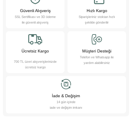
Evcil hayvanlarımız sayesinde daha sağlıklı bir yaşam süreriz; düzenli
egzersiz yapmamızı teşvik eder ve hayatımızı daha düzenli hale
getirmemize yardımcı olurlar. Bu sevimli dostlarımızı yakından tanımak
Güvenli Alışveriş
Hızlı Kargo
ister misiniz?
SSL Sertifikası ve 3D ödeme
Siparişleriniz stoktan hızlı
Pet Asya Online Petshop olarak, evcil hayvanlarımızın bize sağladığı bu
ile güvenli alışveriş
şekilde gönderilir
değerli katkıların farkındayız ve onlara en iyi şekilde hizmet etmek için
çalışıyoruz. Onların ihtiyaçlarını anlıyor, yaş ve kuru mama çeşitleri ile
bakım ürünleri sunarak destek oluyoruz. Online petshop olarak, evcil
hayvanlarınıza gerekli olan her türlü ürün ve hizmeti hassasiyetle
sağlamaktan gurur duyuyoruz. Bizimle, sevimli dostlarınızın ihtiyaçlarını
karşılayabilir ve onların yaşam kalitesini artırabilirsiniz.
Ücretsiz Kargo
Müşteri Desteği
Telefon ve Whatsapp ile
700 TL üzeri alışverişlerinizde
yardım alabilirsiniz
ücretsiz kargo
İade & Değişim
14 gün içinde
iade ve değişim imkanı