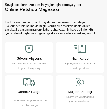
Sevgili dostlarımızın tüm ihtiyaçları için
petasya
yeter
Online Petshop Mağazası
Evcil hayvanlarımız, günlük hayatımızın ve ailemizin en değerli
üyelerinden biri haline gelmiştir. Verdikleri destek ve gösterdikleri
sadakat ile yaşamımıza renk katıp, daha yaşanılır hale getirirler. Gün
içerisinde rutin işlerimizin getirdiği stresle mücadele ederken, sevimli
dostlarımızın varlığı negatif enerjimizi pozitife dönüştürür. Çocuklarımız
bu sevimli dostlarla büyürken daha özgüvenli, empati yeteneği yüksek
ve duygusal açıdan güçlü bireyler olurlar.
Evcil hayvanlarımız sayesinde daha sağlıklı bir yaşam süreriz; düzenli
egzersiz yapmamızı teşvik eder ve hayatımızı daha düzenli hale
getirmemize yardımcı olurlar. Bu sevimli dostlarımızı yakından tanımak
Güvenli Alışveriş
Hızlı Kargo
ister misiniz?
SSL Sertifikası ve 3D ödeme
Siparişleriniz stoktan hızlı
Pet Asya Online Petshop olarak, evcil hayvanlarımızın bize sağladığı bu
ile güvenli alışveriş
şekilde gönderilir
değerli katkıların farkındayız ve onlara en iyi şekilde hizmet etmek için
çalışıyoruz. Onların ihtiyaçlarını anlıyor, yaş ve kuru mama çeşitleri ile
bakım ürünleri sunarak destek oluyoruz. Online petshop olarak, evcil
hayvanlarınıza gerekli olan her türlü ürün ve hizmeti hassasiyetle
sağlamaktan gurur duyuyoruz. Bizimle, sevimli dostlarınızın ihtiyaçlarını
karşılayabilir ve onların yaşam kalitesini artırabilirsiniz.
Ücretsiz Kargo
Müşteri Desteği
Telefon ve Whatsapp ile
700 TL üzeri alışverişlerinizde
yardım alabilirsiniz
ücretsiz kargo